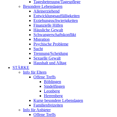
Tagesbetreuung/Tagespflege
Besondere Lebenslagen
Alleinerziehend
Entwicklungsauffälligkeiten
Erziehungsschwierigkeiten
Finanzielle Hilfen
Häusliche Gewalt
Schwangerschaftskonflikt
Migration
Psychische Probleme
Sucht
Trennung/Scheidung
Sexuelle Gewalt
Haushalt und Alltag
STÄRKE
Info für Eltern
Offene Treffs
Böblingen
Sindelfingen
Leonberg
Herrenberg
Kurse besondere Lebenslagen
Familienfreizeiten
Info für Anbieter
Offene Treffs