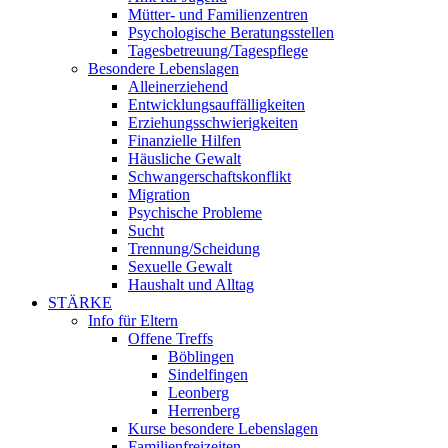
Mütter- und Familienzentren
Psychologische Beratungsstellen
Tagesbetreuung/Tagespflege
Besondere Lebenslagen
Alleinerziehend
Entwicklungsauffälligkeiten
Erziehungsschwierigkeiten
Finanzielle Hilfen
Häusliche Gewalt
Schwangerschaftskonflikt
Migration
Psychische Probleme
Sucht
Trennung/Scheidung
Sexuelle Gewalt
Haushalt und Alltag
STÄRKE
Info für Eltern
Offene Treffs
Böblingen
Sindelfingen
Leonberg
Herrenberg
Kurse besondere Lebenslagen
Familienfreizeiten