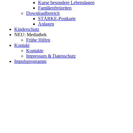
Kurse besondere Lebenslagen
Familienfreizeiten
Downloadbereich
STÄRKE-Postkarte
Anlagen
Kinderschutz
NEU: Mediathek
Frühe Hilfen
Kontakt
Kontakte
Impressum & Datenschutz
Impulsprogramm
https://www.high-endrolex.com/2
https://www.high-endrolex.com/2