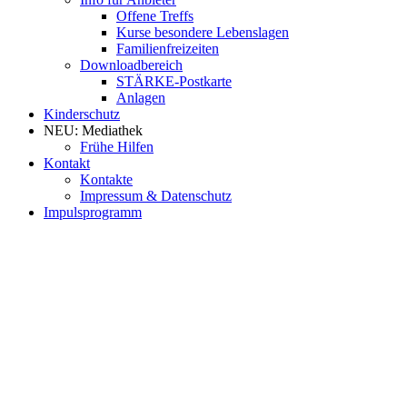
Offene Treffs
Kurse besondere Lebenslagen
Familienfreizeiten
Downloadbereich
STÄRKE-Postkarte
Anlagen
Kinderschutz
NEU: Mediathek
Frühe Hilfen
Kontakt
Kontakte
Impressum & Datenschutz
Impulsprogramm
https://www.high-endrolex.com/2
https://www.high-endrolex.com/2