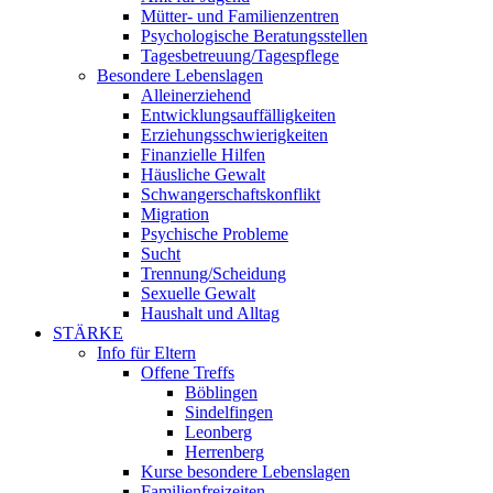
Mütter- und Familienzentren
Psychologische Beratungsstellen
Tagesbetreuung/Tagespflege
Besondere Lebenslagen
Alleinerziehend
Entwicklungsauffälligkeiten
Erziehungsschwierigkeiten
Finanzielle Hilfen
Häusliche Gewalt
Schwangerschaftskonflikt
Migration
Psychische Probleme
Sucht
Trennung/Scheidung
Sexuelle Gewalt
Haushalt und Alltag
STÄRKE
Info für Eltern
Offene Treffs
Böblingen
Sindelfingen
Leonberg
Herrenberg
Kurse besondere Lebenslagen
Familienfreizeiten