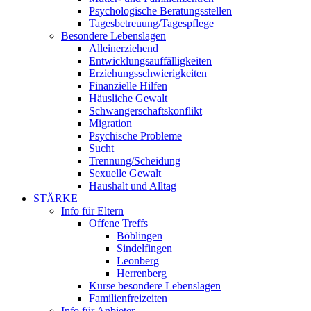
Psychologische Beratungsstellen
Tagesbetreuung/Tagespflege
Besondere Lebenslagen
Alleinerziehend
Entwicklungsauffälligkeiten
Erziehungsschwierigkeiten
Finanzielle Hilfen
Häusliche Gewalt
Schwangerschaftskonflikt
Migration
Psychische Probleme
Sucht
Trennung/Scheidung
Sexuelle Gewalt
Haushalt und Alltag
STÄRKE
Info für Eltern
Offene Treffs
Böblingen
Sindelfingen
Leonberg
Herrenberg
Kurse besondere Lebenslagen
Familienfreizeiten
Info für Anbieter