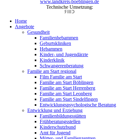
www.landkreis-boeblingen.de
Technische Umsetzung:
Home
Angebote
Gesundheit
Familienhebammen
Geburtskliniken
Hebammen
Kinder- und Jugendärzte
Kinderklinik
Schwangerenberatung
Familie am Start regional
Film Familie am Start
Familie am Start Böblingen
Familie am Start Herrenberg
Familie am Start Leonberg
Familie am Start Sindelfingen
Entwicklungspsychologische Beratung
Entwicklung und Erziehung
Familienbildungsstätten
Frühberatungsstellen
Kinderschutzbund
Amt für Jugend
Mütter- und Familienzentren