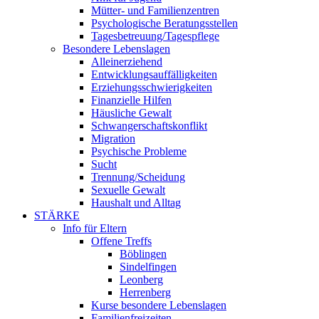
Mütter- und Familienzentren
Psychologische Beratungsstellen
Tagesbetreuung/Tagespflege
Besondere Lebenslagen
Alleinerziehend
Entwicklungsauffälligkeiten
Erziehungsschwierigkeiten
Finanzielle Hilfen
Häusliche Gewalt
Schwangerschaftskonflikt
Migration
Psychische Probleme
Sucht
Trennung/Scheidung
Sexuelle Gewalt
Haushalt und Alltag
STÄRKE
Info für Eltern
Offene Treffs
Böblingen
Sindelfingen
Leonberg
Herrenberg
Kurse besondere Lebenslagen
Familienfreizeiten