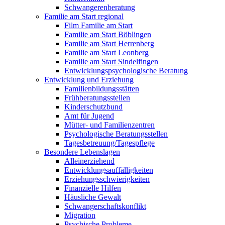
Schwangerenberatung
Familie am Start regional
Film Familie am Start
Familie am Start Böblingen
Familie am Start Herrenberg
Familie am Start Leonberg
Familie am Start Sindelfingen
Entwicklungspsychologische Beratung
Entwicklung und Erziehung
Familienbildungsstätten
Frühberatungsstellen
Kinderschutzbund
Amt für Jugend
Mütter- und Familienzentren
Psychologische Beratungsstellen
Tagesbetreuung/Tagespflege
Besondere Lebenslagen
Alleinerziehend
Entwicklungsauffälligkeiten
Erziehungsschwierigkeiten
Finanzielle Hilfen
Häusliche Gewalt
Schwangerschaftskonflikt
Migration
Psychische Probleme