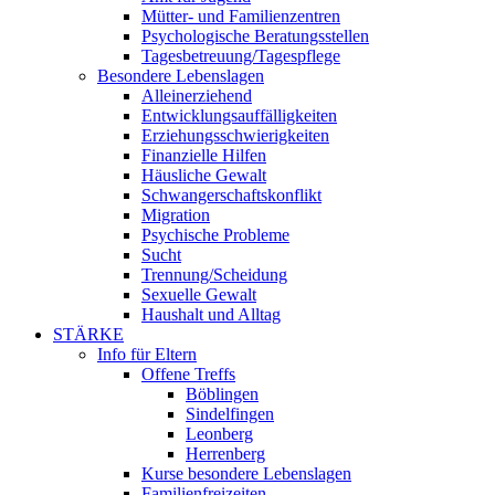
Mütter- und Familienzentren
Psychologische Beratungsstellen
Tagesbetreuung/Tagespflege
Besondere Lebenslagen
Alleinerziehend
Entwicklungsauffälligkeiten
Erziehungsschwierigkeiten
Finanzielle Hilfen
Häusliche Gewalt
Schwangerschaftskonflikt
Migration
Psychische Probleme
Sucht
Trennung/Scheidung
Sexuelle Gewalt
Haushalt und Alltag
STÄRKE
Info für Eltern
Offene Treffs
Böblingen
Sindelfingen
Leonberg
Herrenberg
Kurse besondere Lebenslagen
Familienfreizeiten